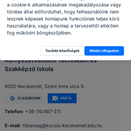
a cookie-k alkalmazásának megakadályozása vagy
törlése által előfordulhat, hogy felhasználóink nem
lesznek képesek honlapunk funkcióinak teljes körű
használatára, vagy a honlap a tervezettől eltérően
fog működni böngészőjében.
Déli ASzC Kocsis Pál Mezőgazdasági és
További lehetőségek
Mindet elfogadom
Környezetvédelmi Technikum és
Szakképző Iskola
6000 Kecskemét, Szent Imre utca 9.
CLASSROOM
KRÉTA
Telefon:
+36-76/487-211
E-mail:
titkarsag@kocsis-kecskemet.edu.hu