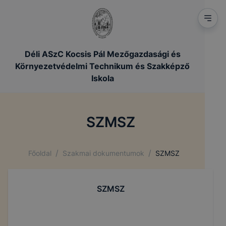
Déli ASzC Kocsis Pál Mezőgazdasági és
Környezetvédelmi Technikum és Szakképző
Iskola
SZMSZ
/
/
Főoldal
Szakmai dokumentumok
SZMSZ
SZMSZ