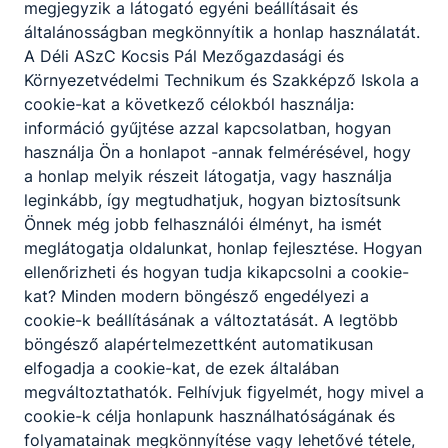
megjegyzik a látogató egyéni beállításait és
általánosságban megkönnyítik a honlap használatát.
A Déli ASzC Kocsis Pál Mezőgazdasági és
Környezetvédelmi Technikum és Szakképző Iskola a
cookie-kat a következő célokból használja:
információ gyűjtése azzal kapcsolatban, hogyan
használja Ön a honlapot -annak felmérésével, hogy
a honlap melyik részeit látogatja, vagy használja
leginkább, így megtudhatjuk, hogyan biztosítsunk
Önnek még jobb felhasználói élményt, ha ismét
meglátogatja oldalunkat, honlap fejlesztése. Hogyan
ellenőrizheti és hogyan tudja kikapcsolni a cookie-
kat? Minden modern böngésző engedélyezi a
cookie-k beállításának a változtatását. A legtöbb
böngésző alapértelmezettként automatikusan
elfogadja a cookie-kat, de ezek általában
megváltoztathatók. Felhívjuk figyelmét, hogy mivel a
cookie-k célja honlapunk használhatóságának és
folyamatainak megkönnyítése vagy lehetővé tétele,