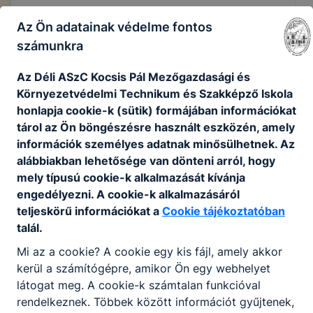
Az Ön adatainak védelme fontos
SZMSZ
számunkra
Az Déli ASzC Kocsis Pál Mezőgazdasági és
A Déli ASzC Kocsis Pál Mezőgazdasági és
Környezetvédelmi Technikum és Szakképző Iskola
Környezetvédelmi Technikum és Szakképző
honlapja cookie-k (sütik) formájában információkat
Iskola Szervezeti és Működései Szabályzata
tárol az Ön böngészésre használt eszközén, amely
2025
információk személyes adatnak minősülhetnek. Az
alábbiakban lehetősége van dönteni arról, hogy
SZMSZ
mely típusú cookie-k alkalmazását kívánja
engedélyezni. A cookie-k alkalmazásáról
teljeskörű információkat a
Cookie tájékoztatóban
talál.
Mi az a cookie? A cookie egy kis fájl, amely akkor
kerül a számítógépre, amikor Ön egy webhelyet
látogat meg. A cookie-k számtalan funkcióval
Partnereink
rendelkeznek. Többek között információt gyűjtenek,