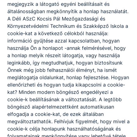
Partnereink
megjegyzik a látogató egyéni beállításait és
általánosságban megkönnyítik a honlap használatát.
A Déli ASzC Kocsis Pál Mezőgazdasági és
Környezetvédelmi Technikum és Szakképző Iskola a
cookie-kat a következő célokból használja:
információ gyűjtése azzal kapcsolatban, hogyan
használja Ön a honlapot -annak felmérésével, hogy
a honlap melyik részeit látogatja, vagy használja
leginkább, így megtudhatjuk, hogyan biztosítsunk
Önnek még jobb felhasználói élményt, ha ismét
meglátogatja oldalunkat, honlap fejlesztése. Hogyan
ellenőrizheti és hogyan tudja kikapcsolni a cookie-
kat? Minden modern böngésző engedélyezi a
cookie-k beállításának a változtatását. A legtöbb
böngésző alapértelmezettként automatikusan
elfogadja a cookie-kat, de ezek általában
megváltoztathatók. Felhívjuk figyelmét, hogy mivel a
cookie-k célja honlapunk használhatóságának és
folyamatainak megkönnyítése vagy lehetővé tétele,