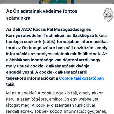
Az Ön adatainak védelme fontos
számunkra
Díjakról érdeklődjön a
Az Déli ASzC Kocsis Pál Mezőgazdasági és
kapcsolattartónál!
Környezetvédelmi Technikum és Szakképző Iskola
honlapja cookie-k (sütik) formájában információkat
Felnőttképzési kapcsolattartó:
tárol az Ön böngészésre használt eszközén, amely
információk személyes adatnak minősülhetnek. Az
Hegedűs Zsolt: 06-20/512-25-91
alábbiakban lehetősége van dönteni arról, hogy
felnottkepzes.kecskemet@deliaszc.hu
mely típusú cookie-k alkalmazását kívánja
engedélyezni. A cookie-k alkalmazásáról
teljeskörű információkat a
Cookie tájékoztatóban
talál.
Mi az a cookie? A cookie egy kis fájl, amely akkor
kerül a számítógépre, amikor Ön egy webhelyet
látogat meg. A cookie-k számtalan funkcióval
rendelkeznek. Többek között információt gyűjtenek,