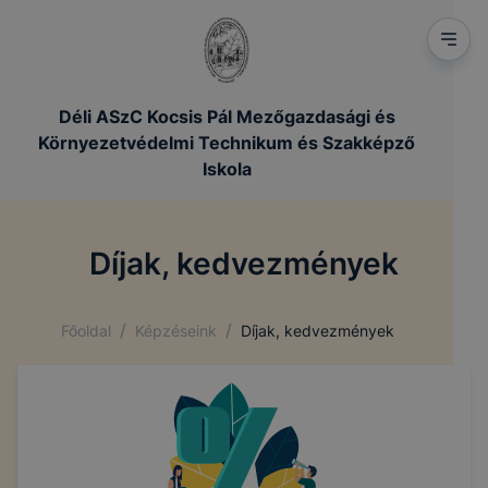
Déli ASzC Kocsis Pál Mezőgazdasági és
Környezetvédelmi Technikum és Szakképző
Iskola
Díjak, kedvezmények
/
/
Főoldal
Képzéseink
Díjak, kedvezmények