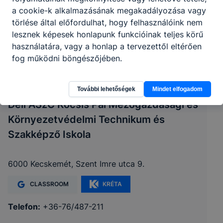
a cookie-k alkalmazásának megakadályozása vagy
törlése által előfordulhat, hogy felhasználóink nem
lesznek képesek honlapunk funkcióinak teljes körű
használatára, vagy a honlap a tervezettől eltérően
fog működni böngészőjében.
További lehetőségek
Mindet elfogadom
Déli ASzC Kocsis Pál Mezőgazdasági és
Környezetvédelmi Technikum és
Szakképző Iskola
6000 Kecskemét, Szent Imre utca 9.
CLASSROOM
KRÉTA
Telefon:
+36-76/487-211