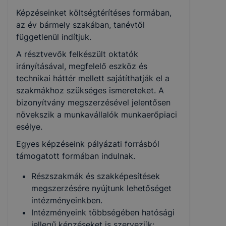
Képzéseinket költségtérítéses formában,
az év bármely szakában, tanévtől
függetlenül indítjuk.
A résztvevők felkészült oktatók
irányításával, megfelelő eszköz és
technikai háttér mellett sajátíthatják el a
szakmákhoz szükséges ismereteket. A
bizonyítvány megszerzésével jelentősen
növekszik a munkavállalók munkaerőpiaci
esélye.
Egyes képzéseink pályázati forrásból
támogatott formában indulnak.
Részszakmák és szakképesítések
megszerzésére nyújtunk lehetőséget
intézményeinkben.
Intézményeink többségében hatósági
jellegű képzéseket is szervezük: