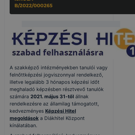
Kamatmentes hitelkonstrukció a
szakképzésben
A szakképző intézményekben tanulói vagy
felnőttképzési jogviszonnyal rendelkező,
illetve legalább 3 hónapos képzési időt
meghaladó képzésben résztvevő tanulók
számára
2021. május 31-től
állnak
rendelkezésre az államilag támogatott,
kedvezményes
Képzési Hitel
megoldások
a Diákhitel Központ
kínálatában.