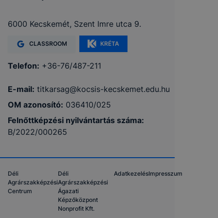
6000 Kecskemét, Szent Imre utca 9.
CLASSROOM
KRÉTA
Telefon:
+36-76/487-211
E-mail:
titkarsag@kocsis-kecskemet.edu.hu
OM azonosító:
036410/025
Felnőttképzési nyilvántartás száma:
B/2022/000265
Déli
Déli
Adatkezelés
Impresszum
Agrárszakképzési
Agrárszakképzési
Centrum
Ágazati
Képzőközpont
Nonprofit Kft.