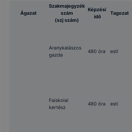
Szakmajegyzék
Képzési
Ágazat
szám
Tagozat
idő
(szj szám)
Aranykalászos
480 óra
esti
gazda
Faiskolai
480 óra
esti
kertész