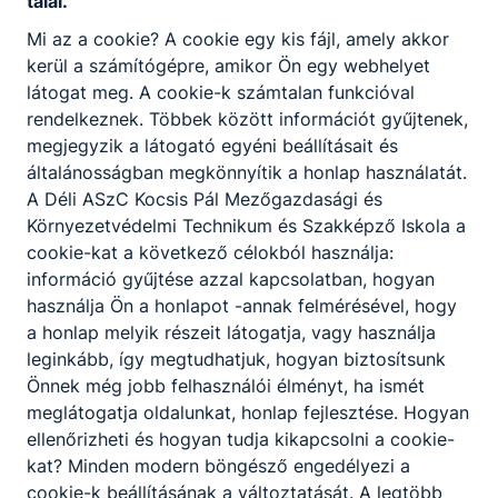
talál.
Mi az a cookie? A cookie egy kis fájl, amely akkor
kerül a számítógépre, amikor Ön egy webhelyet
látogat meg. A cookie-k számtalan funkcióval
rendelkeznek. Többek között információt gyűjtenek,
megjegyzik a látogató egyéni beállításait és
általánosságban megkönnyítik a honlap használatát.
A Déli ASzC Kocsis Pál Mezőgazdasági és
Környezetvédelmi Technikum és Szakképző Iskola a
cookie-kat a következő célokból használja:
információ gyűjtése azzal kapcsolatban, hogyan
használja Ön a honlapot -annak felmérésével, hogy
a honlap melyik részeit látogatja, vagy használja
leginkább, így megtudhatjuk, hogyan biztosítsunk
Önnek még jobb felhasználói élményt, ha ismét
meglátogatja oldalunkat, honlap fejlesztése. Hogyan
ellenőrizheti és hogyan tudja kikapcsolni a cookie-
kat? Minden modern böngésző engedélyezi a
cookie-k beállításának a változtatását. A legtöbb