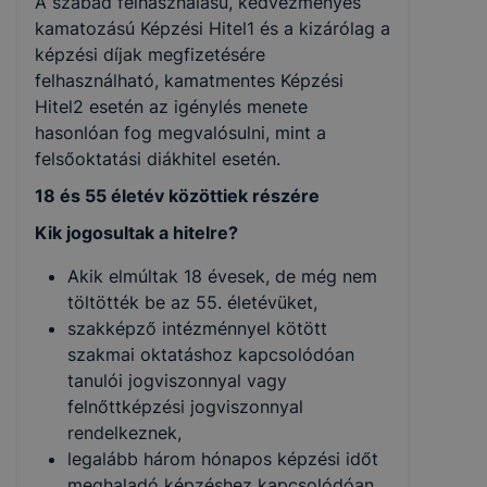
A szabad felhasználású, kedvezményes
kamatozású Képzési Hitel1 és a kizárólag a
képzési díjak megfizetésére
felhasználható, kamatmentes Képzési
Hitel2 esetén az igénylés menete
hasonlóan fog megvalósulni, mint a
felsőoktatási diákhitel esetén.
18 és 55 életév közöttiek részére
Kik jogosultak a hitelre?
Akik elmúltak 18 évesek, de még nem
töltötték be az 55. életévüket,
szakképző intézménnyel kötött
szakmai oktatáshoz kapcsolódóan
tanulói jogviszonnyal vagy
felnőttképzési jogviszonnyal
rendelkeznek,
legalább három hónapos képzési időt
meghaladó képzéshez kapcsolódóan