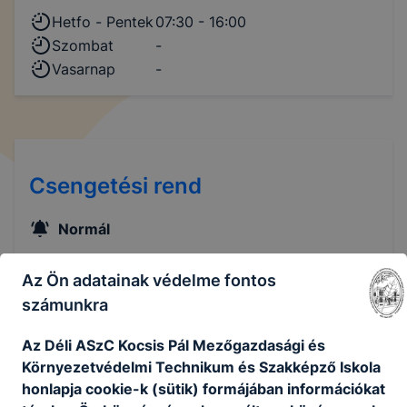
Hetfo - Pentek
07:30 - 16:00
Szombat
-
Vasarnap
-
Csengetési rend
Normál
Az Ön adatainak védelme fontos
számunkra
1. óra
07.45 – 08.30
Az Déli ASzC Kocsis Pál Mezőgazdasági és
Környezetvédelmi Technikum és Szakképző Iskola
2. óra
08.35 – 09.20
honlapja cookie-k (sütik) formájában információkat