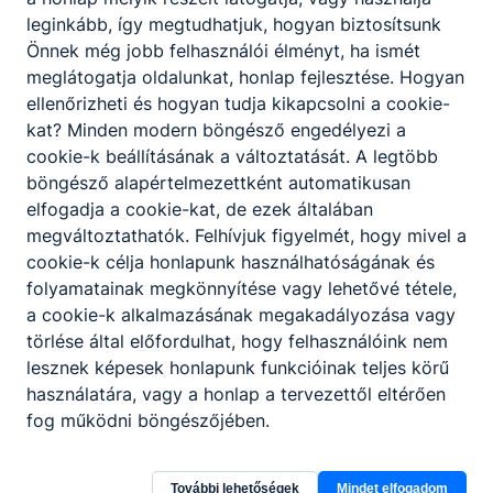
leginkább, így megtudhatjuk, hogyan biztosítsunk
Önnek még jobb felhasználói élményt, ha ismét
meglátogatja oldalunkat, honlap fejlesztése. Hogyan
Partnereink
ellenőrizheti és hogyan tudja kikapcsolni a cookie-
kat? Minden modern böngésző engedélyezi a
cookie-k beállításának a változtatását. A legtöbb
böngésző alapértelmezettként automatikusan
elfogadja a cookie-kat, de ezek általában
megváltoztathatók. Felhívjuk figyelmét, hogy mivel a
cookie-k célja honlapunk használhatóságának és
folyamatainak megkönnyítése vagy lehetővé tétele,
a cookie-k alkalmazásának megakadályozása vagy
törlése által előfordulhat, hogy felhasználóink nem
lesznek képesek honlapunk funkcióinak teljes körű
használatára, vagy a honlap a tervezettől eltérően
fog működni böngészőjében.
További lehetőségek
Mindet elfogadom