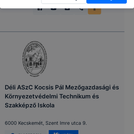
Déli ASzC Kocsis Pál Mezőgazdasági és
Környezetvédelmi Technikum és
Szakképző Iskola
6000 Kecskemét, Szent Imre utca 9.