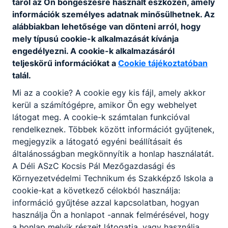
tárol az Ön böngészésre használt eszközén, amely
3. óra
09.30 – 10.15
információk személyes adatnak minősülhetnek. Az
alábbiakban lehetősége van dönteni arról, hogy
mely típusú cookie-k alkalmazását kívánja
4. óra
10.30 – 11.15
engedélyezni. A cookie-k alkalmazásáról
teljeskörű információkat a
Cookie tájékoztatóban
5. óra
11.25 – 12.10
talál.
Mi az a cookie? A cookie egy kis fájl, amely akkor
6. óra
12.20 – 13.05
kerül a számítógépre, amikor Ön egy webhelyet
látogat meg. A cookie-k számtalan funkcióval
7. óra
13.15 – 14.00
rendelkeznek. Többek között információt gyűjtenek,
megjegyzik a látogató egyéni beállításait és
általánosságban megkönnyítik a honlap használatát.
8. óra
14.05 – 14.50
A Déli ASzC Kocsis Pál Mezőgazdasági és
Környezetvédelmi Technikum és Szakképző Iskola a
Rövidített
cookie-kat a következő célokból használja:
információ gyűjtése azzal kapcsolatban, hogyan
használja Ön a honlapot -annak felmérésével, hogy
a honlap melyik részeit látogatja, vagy használja